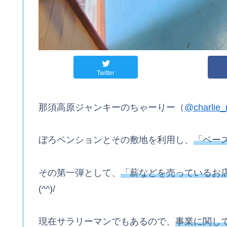
Twitter
那須高原ジャンキーのちゃーりー（
@charlie
ぼろペンションとその敷地を利用し、
「ベー
その第一弾として、
「薪などを売っているお
(^^)/
現在サラリーマンでもあるので、
事業に関し