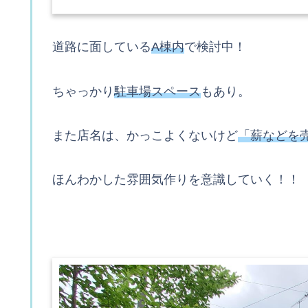
道路に面している
A棟内
で検討中！
ちゃっかり
駐車場スペース
もあり。
また店名は、かっこよくないけど
「薪などを
ほんわかした雰囲気作りを意識していく！！